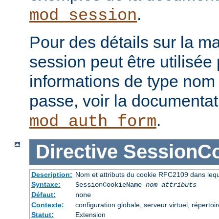
.
mod_session
Pour des détails sur la m
session peut être utilisée
informations de type nom 
passe, voir la documenta
.
mod_auth_form
Directive
SessionC
Description:
Nom et attributs du cookie RFC2109 dans leque
Syntaxe:
SessionCookieName
nom
attributs
Défaut:
none
Contexte:
configuration globale, serveur virtuel, répertoi
Statut:
Extension