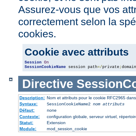
Assurez-vous que vos attri
correctement selon la spé
cookies.
Cookie avec attributs
Session
On
SessionCookieName
 session path
=/
private
;
domai
Directive
SessionC
Description:
Nom et attributs pour le cookie RFC2965 dans 
Syntaxe:
SessionCookieName2
nom
attributs
Défaut:
none
Contexte:
configuration globale, serveur virtuel, répertoi
Statut:
Extension
Module:
mod_session_cookie