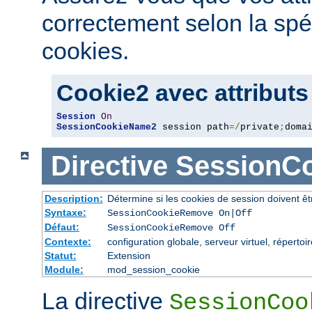
correctement selon la spé
cookies.
Cookie2 avec attributs
Session
On
SessionCookieName2
 session path
=/
private
;
doma
Directive
SessionC
Description:
Détermine si les cookies de session doivent ê
Syntaxe:
SessionCookieRemove On|Off
Défaut:
SessionCookieRemove Off
Contexte:
configuration globale, serveur virtuel, répertoi
Statut:
Extension
Module:
mod_session_cookie
La directive
SessionCoo