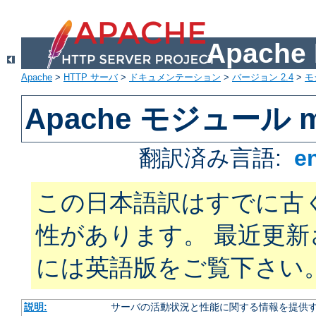
Apach
Apache
>
HTTP サーバ
>
ドキュメンテーション
>
バージョン 2.4
>
モ
Apache モジュール mo
翻訳済み言語:
e
この日本語訳はすでに古
性があります。 最近更
には英語版をご覧下さい
説明:
サーバの活動状況と性能に関する情報を提供